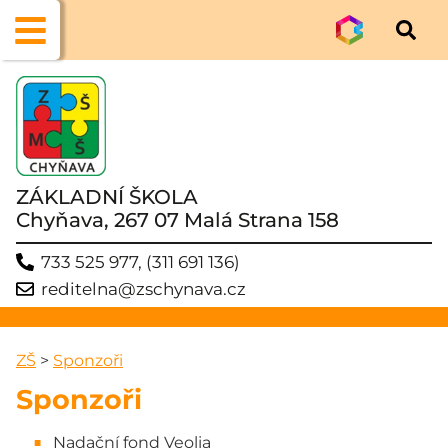
ZÁKLADNÍ ŠKOLA
Chyňava, 267 07 Malá Strana 158
733 525 977, (311 691 136)
reditelna@zschynava.cz
ZŠ
>
Sponzoři
Sponzoři
Nadační fond Veolia