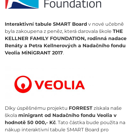
Interaktivní tabule SMART Board
v nové učebně
byla zakoupena z peněz, která darovala škole
THE
KELLNER FAMILY FOUNDATION, rodinná nadace
Renáty a Petra Kellnerových a Nadačního fondu
Veolia MiNiGRANT 2017
.
Díky úspěšnému projektu
FORREST
získala naše
škola
minigrant od Nadačního fondu Veolia v
hodnotě 50 000,- Kč
. Tato částka bude použita na
nákup interaktivní tabule SMART Board pro