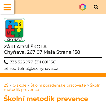
ZÁKLADNÍ ŠKOLA
Chyňava, 267 07 Malá Strana 158
733 525 977, (311 691 136)
reditelna@zschynava.cz
ZŠ
>
O škole
>
Školní poradenské pracoviště
>
Školní
metodik prevence
Školní metodik prevence