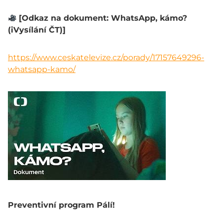
[Odkaz na dokument: WhatsApp, kámo?
(iVysílání ČT)]
https://www.ceskatelevize.cz/porady/17157649296-
whatsapp-kamo/
Preventivní program Pálí!