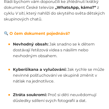
Rádi bychom vám doporučili ke zhlédnutí krátký
dokument České televize
„WhatsApp, kámo?“
z
cyklu
V síti
, který nahlíží do skrytého světa dětských
skupinových chatů.
O čem dokument pojednává?
Nevhodný obsah:
Jak snadno se k dětem
dostávají řetězová videa s násilím nebo
nevhodným obsahem.
Kyberšikana a vylučování:
Jak rychle se může
nevinné pošťuchování ve skupině změnit v
nátlak na jednotlivce.
Ztráta soukromí:
Proč si děti neuvědomují
důsledky sdílení svých fotografií a dat.