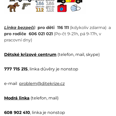
Linka bezpečí
:
pro děti 116 111
(kdykoliv zdarma) a
pro rodiče 606 021 021
(Po-čt 9-21h, pá 9-17h, v
pracovní dny)
Dětské krizové centrum
(telefon, mail, skype)
777 715 215
, linka důvěry je nonstop
e-mail
problem@ditekrize.cz
Modrá linka
(telefon, mail)
608 902 410
, linka je nonstop