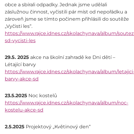
obce a sbírali odpadky. Jednak jsme udělali
záslužnou činnost, vyčistili pár míst od nepořádku a
zároveň jsme se tímto počinem přihlásili do soutěže
„Vyčisti les“.
https://www.rajce.idnes.cz/skolachynava/album/soutez
sd-vycisti-les
29.5. 2025
akce na školní zahradě ke Dni dětí –
Létající barvy
https://www.rajce.idnes.cz/skolachynava/album/letajici
barvy-akce-sd
23.5.2025
Noc kostelů
https://www.rajce.idnes.cz/skolachynava/album/noc-
kostelu-akce-sd
2.5.2025
Projektový „Květinový den“