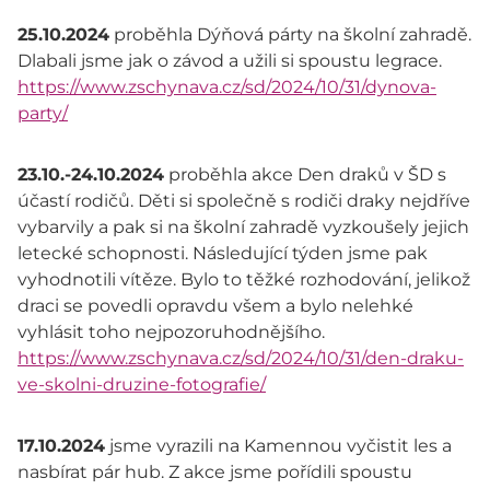
25.10.2024
proběhla Dýňová párty na školní zahradě.
Dlabali jsme jak o závod a užili si spoustu legrace.
https://www.zschynava.cz/sd/2024/10/31/dynova-
party/
23.10.-24.10.2024
proběhla akce Den draků v ŠD s
účastí rodičů. Děti si společně s rodiči draky nejdříve
vybarvily a pak si na školní zahradě vyzkoušely jejich
letecké schopnosti. Následující týden jsme pak
vyhodnotili vítěze. Bylo to těžké rozhodování, jelikož
draci se povedli opravdu všem a bylo nelehké
vyhlásit toho nejpozoruhodnějšího.
https://www.zschynava.cz/sd/2024/10/31/den-draku-
ve-skolni-druzine-fotografie/
17.10.2024
jsme vyrazili na Kamennou vyčistit les a
nasbírat pár hub. Z akce jsme pořídili spoustu