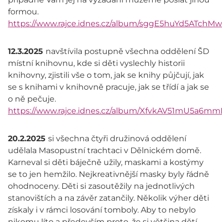
formou.
https://www.rajce.idnes.cz/album/sggE5huYd5ATchMw
12.3.2025
navštívila postupně všechna oddělení ŠD
místní knihovnu, kde si děti vyslechly historii
knihovny, zjistili vše o tom, jak se knihy půjčují, jak
se s knihami v knihovně pracuje, jak se třídí a jak se
o ně pečuje.
https://www.rajce.idnes.cz/album/XfvkAV51mU5a6m
20.2.2025
si všechna čtyři družinová oddělení
udělala Masopustní trachtaci v Dělnickém domě.
Karneval si děti báječně užily, maskami a kostýmy
se to jen hemžilo. Nejkreativnější masky byly řádně
ohodnoceny. Děti si zasoutěžily na jednotlivých
stanovištích a na závěr zatančily. Několik výher děti
získaly i v rámci losování tomboly. Aby to nebylo
nikomu líto a především proto, že si většina dětí