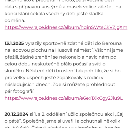
dala s přípravou kostýmů a masek velice záležet, na
konci klání čekala všechny děti ještě sladká
odměna.
https://www.rajce.idnes.cz/album/hqinSWtsCkVZjgXm
13.1.2025
vyrazily sportovně zdatné děti do Berouna
na ledovou plochu na Husově náměstí. Všichni jsme
přežili, žádné zranění se nekonalo a navíc nám po
celou dobu neskutečně přálo počasí a svítilo
sluníčko. Některé děti bruslení tak pohltilo, že si ho
pro velký úspěch ještě zopakovaly s rodiči v
následujících dnech. Zde si můžete prohlédnout
pár fotografií:
https://www.rajce.idnes.cz/album/e6ex1XkCgy2Jiu9L
20.12.2024
si 1. a 2. oddělení užilo společnou akci „Čaj
o páté“. Společně jsme si uvařili a ochutnali několik
druhů čajů. Čajový dýchánek s vánočním cukrovím