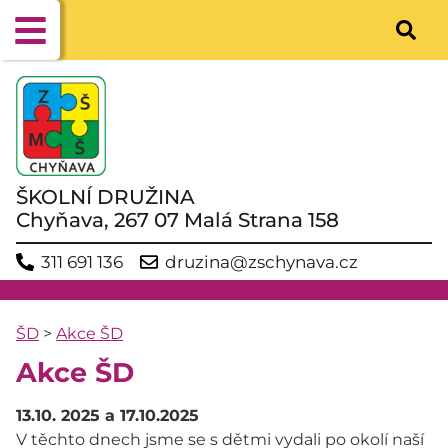
ŠKOLNÍ DRUŽINA
Chyňava, 267 07 Malá Strana 158
311 691 136
druzina@zschynava.cz
ŠD
>
Akce ŠD
Akce ŠD
13.10. 2025 a 17.10.2025
V těchto dnech jsme se s dětmi vydali po okolí naší