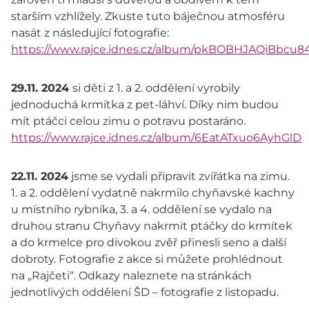
starším vzhlížely. Zkuste tuto báječnou atmosféru
nasát z následující fotografie:
https://www.rajce.idnes.cz/album/pkBOBHJAQiBbcu8
29.11. 2024
si děti z 1. a 2. oddělení vyrobily
jednoduchá krmítka z pet-láhví. Díky nim budou
mít ptáčci celou zimu o potravu postaráno.
https://www.rajce.idnes.cz/album/6EatATxuo6AyhGlD
22.11. 2024
jsme se vydali připravit zvířátka na zimu.
1. a 2. oddělení vydatně nakrmilo chyňavské kachny
u místního rybníka, 3. a 4. oddělení se vydalo na
druhou stranu Chyňavy nakrmit ptáčky do krmítek
a do krmelce pro divokou zvěř přinesli seno a další
dobroty. Fotografie z akce si můžete prohlédnout
na „Rajčeti“. Odkazy naleznete na stránkách
jednotlivých oddělení ŠD – fotografie z listopadu.