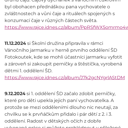
byl obohacen přednáškou pana vychovatele o
zvláštnostech a vůni čaje a rituálech spojených s
konzumací čaje v různých částech světa.
https://www.rajce.idnes.cz/album/PpRSfWX5omrmo
11.12.2024
si Školní družina připravila v rámci
Vánočního jarmarku v herně prvního oddělení ŠD
Fotokoutek, kde se mohli účastníci jarmarku vyfotit
a zároveň si zakoupit perníčky a štěstíčka, vyrobená
dětmi 1. oddělení ŠD.
https://www.rajce.idnes.cz/album/J7k2gcNYgrlAStDM
9.12.2024
si 1. oddělení ŠD začalo zdobit perníčky,
které pro děti upekla jejich paní vychovatelka. A
protože se mezi odděleními dlouho nic neutají, za
chvilku se k prvňáčkům přidalo i pár dětí z 2. i 3.
oddělení. Radost v dětských očích z dobře
vykonané práce si můžete prohlédnout v přiložené