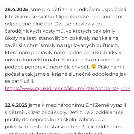
28.4.2025
jsme pro děti z 1. a 4. oddělení uspořádali
k blížícímu se svátku filipojakubské noci soutěžní
odpoledne plné her. Děti se převlékly do
čarodějnických kostýmů, ve kterých pak plnily
úkoly na šesti stanovištích, získávaly razítka a na
závěr si s chutí smlsly na ugrilovaných buřtících,
které nám připravily naše hodné paní kuchařky v
novém konvektomatu. Sladká tečka na konec v
podobě pendreků nesměla chybět.
Přálo nám i
počasí a tak jsme si krásné slunečné odpoledne jak
se patří užili.
https://www.rajce.idnes.cz/album/PXK17otDeLVEjrmY
22.4.2025
jsme k mezinárodnímu Dni Země vyrazili
s dětmi uklízet okolí školy. Děti z 1. a 2. oddělení se
pustily do nepořádku za školní zahradou a
přilehlých cestách, starší děti ze 3. a 4. oddělení se
vydaly na druhou stranu a sbíraly odpadky u