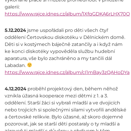
galerii:
https://www.rajce.idnes.cz/album/1XfqGDKA6rLHX70O
5.12.2024
jsme uspořádali pro děti všech čtyř
oddělení Čertovskou diskotéku v Dělnickém domě.
Děti si v kostýmech báječně zatančily a i když nám
ke konci diskotéky vypověděla službu hudební
aparatura, vše bylo zachráněno a my tančili dál
Labadan.
https://www.rajce.idnes.cz/album/cI1mBay3zQAHoDYa
4.12.2024
proběhl projektový den, během něhož
vznikla úžasná kooperace mezi dětmi z 1. a 3.
oddělení. Starší žáci si vybrali mladší a ve dvojicích
nebo trojicích si společnými silami vytvořili andělské
a čertovské relikvie. Bylo úžasné, až skoro dojemné
pozorovat, jak se starší děti postaraly o ty mladší a
zároveň ti mladší s důvěrou a obdivem k těm