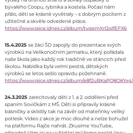
bývalého Coopu, rybníka a kostela. Počasí nám
přálo, děti se krásně vyvětraly – s dobrým pocitem z
užitečné a skvěle odvedené práce.
https://www.rajce.idnes.cz/album/tvqemXrl2qlfEFX6
15.4.2025
se žáci ŠD zapojily do prezentace svých
výrobků na Velikonočním jarmarku, který pořádala
naše škola jako každý rok tradičně ve stáncích před
školou. Nabídka byla velmi pestrá, dětských
výrobků se letos sešlo opravdu požehnaně.
https://www.rajce.idnes.cz/album/e8f2uBKaPQ8OKYx4
24.3.2025
zarecitovaly děti z 1. a 2. oddělení před
spaním Sovičkám z MŠ. Děti si připravily krásné
básničky a sklidily tak na závěr od mateřinky veliký
potlesk. Video z akce je moc dlouhé a nelze bohužel
na platformu Rajče nahrát. Zkusíme YouTube,
případně Vám jej na vyžádání můžeme poslat jinou