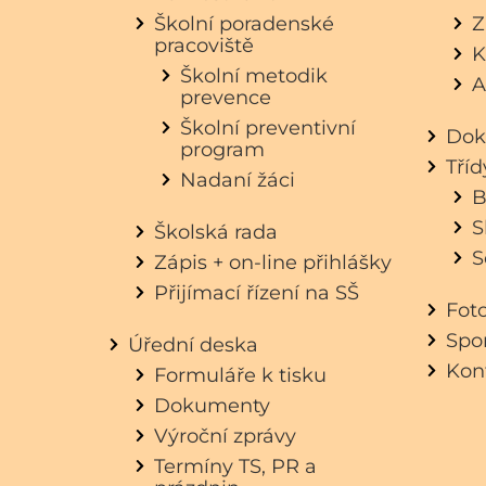
Školní poradenské
Z
pracoviště
K
Školní metodik
A
prevence
Školní preventivní
Dok
program
Tří
Nadaní žáci
B
S
Školská rada
S
Zápis + on-line přihlášky
Přijímací řízení na SŠ
Fot
Spon
Úřední deska
Kon
Formuláře k tisku
Dokumenty
Výroční zprávy
Termíny TS, PR a