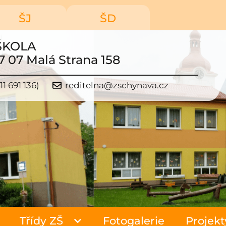
ŠJ
ŠD
ŠKOLA
7 07 Malá Strana 158
11 691 136)
reditelna@zschynava.cz
Třídy ZŠ
Fotogalerie
Projekt