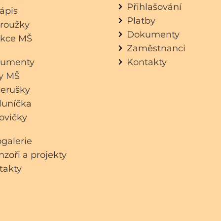
Přihlašování
ápis
Platby
roužky
Dokumenty
kce MŠ
Zaměstnanci
umenty
Kontakty
dy MŠ
erušky
luníčka
ovičky
ogalerie
zoři a projekty
takty