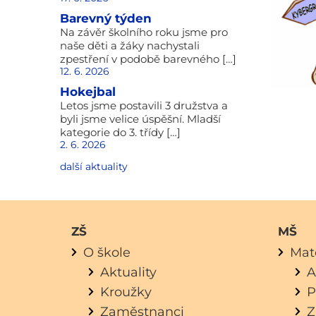
Barevný týden
Na závěr školního roku jsme pro
naše děti a žáky nachystali
zpestření v podobě barevného […]
12. 6. 2026
Hokejbal
Letos jsme postavili 3 družstva a
byli jsme velice úspěšní. Mladší
kategorie do 3. třídy […]
2. 6. 2026
další aktuality
ZŠ
MŠ
O škole
Mat
Aktuality
A
Kroužky
P
Zaměstnanci
Z