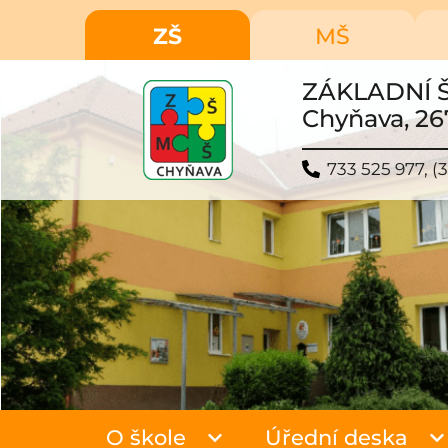
ZŠ
MŠ
ZÁKLADNÍ 
Chyňava, 26
733 525 977, (3
O škole
Úřední deska