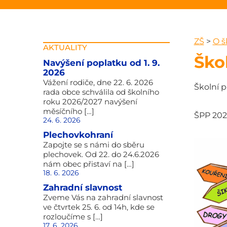
ZŠ
>
O š
AKTUALITY
Ško
Navýšení poplatku od 1. 9.
2026
Vážení rodiče, dne 22. 6. 2026
Školní 
rada obce schválila od školního
roku 2026/2027 navýšení
měsíčního […]
ŠPP 202
24. 6. 2026
Plechovkohraní
Zapojte se s námi do sběru
plechovek. Od 22. do 24.6.2026
nám obec přistaví na […]
18. 6. 2026
Zahradní slavnost
Zveme Vás na zahradní slavnost
ve čtvrtek 25. 6. od 14h, kde se
rozloučíme s […]
17. 6. 2026