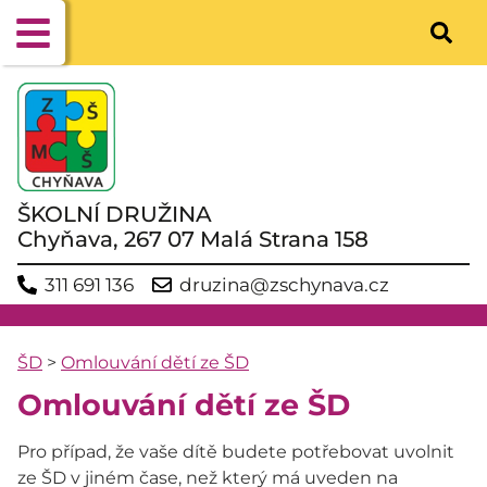
ŠKOLNÍ DRUŽINA
Chyňava, 267 07 Malá Strana 158
311 691 136
druzina@zschynava.cz
ŠD
>
Omlouvání dětí ze ŠD
Omlouvání dětí ze ŠD
Pro případ, že vaše dítě budete potřebovat uvolnit
ze ŠD v jiném čase, než který má uveden na