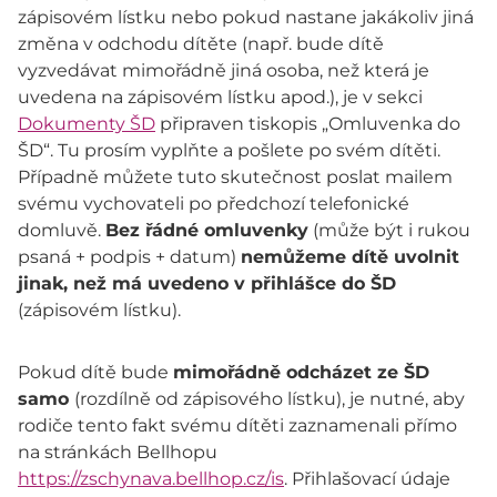
zápisovém lístku nebo pokud nastane jakákoliv jiná
změna v odchodu dítěte (např. bude dítě
vyzvedávat mimořádně jiná osoba, než která je
uvedena na zápisovém lístku apod.), je v sekci
Dokumenty ŠD
připraven tiskopis „Omluvenka do
ŠD“. Tu prosím vyplňte a pošlete po svém dítěti.
Případně můžete tuto skutečnost poslat mailem
svému vychovateli po předchozí telefonické
domluvě.
Bez řádné omluvenky
(může být i rukou
psaná + podpis + datum)
nemůžeme dítě uvolnit
jinak, než má uvedeno v přihlášce do ŠD
(zápisovém lístku).
Pokud dítě bude
mimořádně odcházet ze ŠD
samo
(rozdílně od zápisového lístku), je nutné, aby
rodiče tento fakt svému dítěti zaznamenali přímo
na stránkách Bellhopu
https://zschynava.bellhop.cz/is
. Přihlašovací údaje