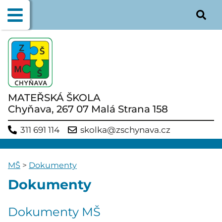
MATEŘSKÁ ŠKOLA
Chyňava, 267 07 Malá Strana 158
311 691 114
skolka@zschynava.cz
MŠ
>
Dokumenty
Dokumenty
Dokumenty MŠ