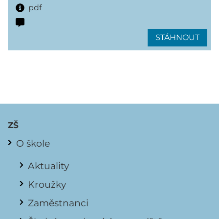
pdf
STÁHNOUT
ZŠ
O škole
Aktuality
Kroužky
Zaměstnanci