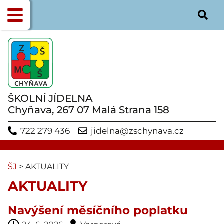
ŠKOLNÍ JÍDELNA
Chyňava, 267 07 Malá Strana 158
722 279 436
jidelna@zschynava.cz
ŠJ
>
AKTUALITY
AKTUALITY
Navýšení měsíčního poplatku