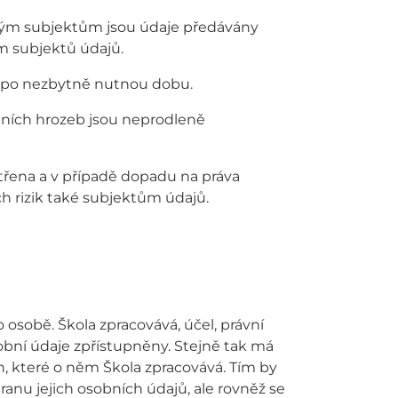
ným subjektům jsou údaje předávány
m subjektů údajů.
a po nezbytně nutnou dobu.
lních hrozeb jsou neprodleně
třena a v případě dopadu na práva
h rizik také subjektům údajů.
 osobě. Škola zpracovává, účel, právní
obní údaje zpřístupněny. Stejně tak má
h, které o něm Škola zpracovává. Tím by
anu jejich osobních údajů, ale rovněž se