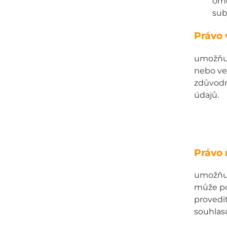
ome
sub
Právo 
umožňuj
nebo ve
zdůvodn
údajů.
Právo 
umožňuj
může po
provedit
souhlas