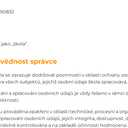
990832
 jako „škola“.
vědnost správce
la se zavazuje dodržovat povinnosti v oblasti ochrany os
va všech subjektů, jejichž osobní údaje škola zpracovává,
kání a zpracování osobních údajů je vždy řešeno v rámci 
ektnosti.
u prováděna opatření v oblasti technické, procesní a orga
 zpracování osobních údajů, jejich integrita, dostupnost,
videlně kontrolována a na základě účinnosti hodnocena