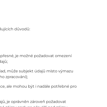
dujících důvodů:
nepřesné, je možné požadovat omezení
ajů;
áklad, může subjekt údajů místo výmazu
o zpracování);
obce, ale mohou být i nadále potřebné pro
dajů, je oprávněn zároveň požadovat