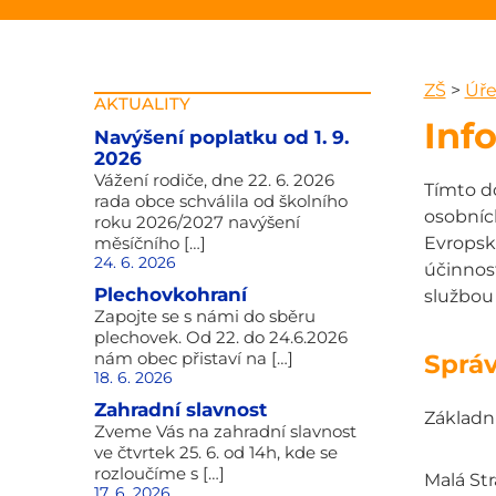
ZŠ
>
Úře
AKTUALITY
Inf
Navýšení poplatku od 1. 9.
2026
Vážení rodiče, dne 22. 6. 2026
Tímto d
rada obce schválila od školního
osobníc
roku 2026/2027 navýšení
měsíčního […]
Evropsk
24. 6. 2026
účinnos
Plechovkohraní
službou
Zapojte se s námi do sběru
plechovek. Od 22. do 24.6.2026
nám obec přistaví na […]
Sprá
18. 6. 2026
Zahradní slavnost
Základn
Zveme Vás na zahradní slavnost
ve čtvrtek 25. 6. od 14h, kde se
rozloučíme s […]
Malá Str
17. 6. 2026