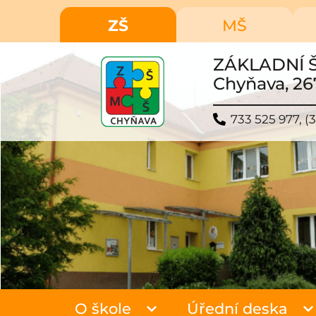
ZŠ
MŠ
ZÁKLADNÍ 
Chyňava, 26
733 525 977, (3
O škole
Úřední deska