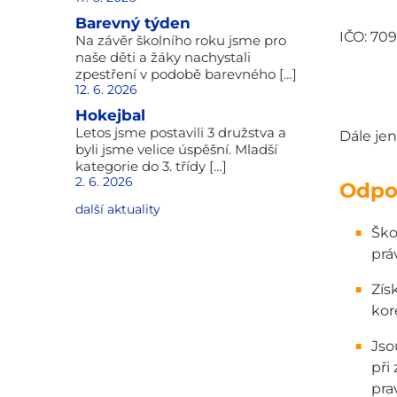
Barevný týden
IČO: 70
Na závěr školního roku jsme pro
naše děti a žáky nachystali
zpestření v podobě barevného […]
12. 6. 2026
Hokejbal
Letos jsme postavili 3 družstva a
Dále jen
byli jsme velice úspěšní. Mladší
kategorie do 3. třídy […]
2. 6. 2026
Odpo
další aktuality
Ško
prá
Zís
kor
Jso
při
pra