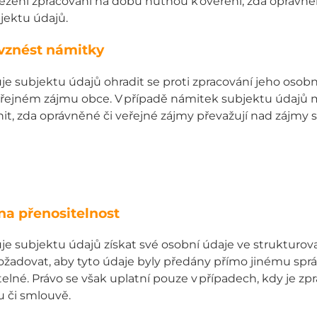
zení zpracování na dobu nutnou k ověření, zda oprávně
jektu údajů.
vznést námitky
e subjektu údajů ohradit se proti zpracování jeho os
řejném zájmu obce. V případě námitek subjektu údajů má
it, zda oprávněné či veřejné zájmy převažují nad zájmy
na přenositelnost
e subjektu údajů získat své osobní údaje ve strukturov
žadovat, aby tyto údaje byly předány přímo jinému správ
elné. Právo se však uplatní pouze v případech, kdy je z
u či smlouvě.