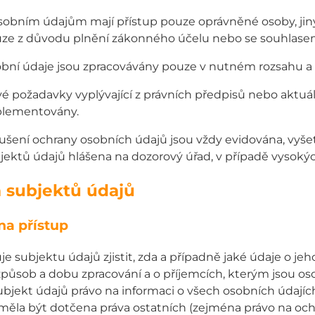
sobním údajům mají přístup pouze oprávněné osoby, ji
ze z důvodu plnění zákonného účelu nebo se souhlase
bní údaje jsou zpracovávány pouze v nutném rozsahu 
é požadavky vyplývající z právních předpisů nebo aktuá
lementovány.
ušení ochrany osobních údajů jsou vždy evidována, vyše
jektů údajů hlášena na dozorový úřad, v případě vysokýc
 subjektů údajů
na přístup
 subjektu údajů zjistit, zda a případně jaké údaje o jeho
způsob a dobu zpracování a o příjemcích, kterým jsou os
bjekt údajů právo na informaci o všech osobních údajíc
ěla být dotčena práva ostatních (zejména právo na ochr