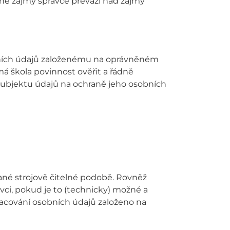
né zájmy správce převáží nad zájmy
obních údajů založenému na oprávněném
 škola povinnost ověřit a řádně
 subjektu údajů na ochraně jeho osobních
ané strojově čitelné podobě. Rovněž
ci, pokud je to (technicky) možné a
pracování osobních údajů založeno na