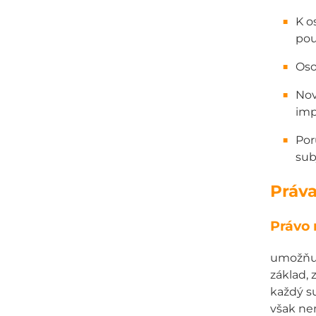
K o
pou
Oso
Nov
imp
Por
sub
Práva
Právo 
umožňuje
základ, 
každý su
však nem