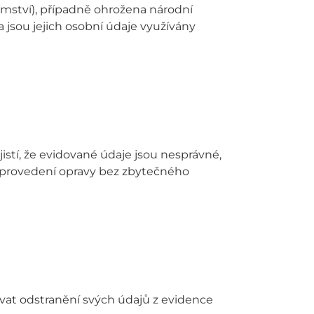
emství), případně ohrožena národní
 jsou jejich osobní údaje využívány
stí, že evidované údaje jsou nesprávné,
t provedení opravy bez zbytečného
at odstranění svých údajů z evidence