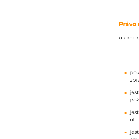
Právo 
ukládá 
pok
zpr
jes
pož
jes
obč
jes