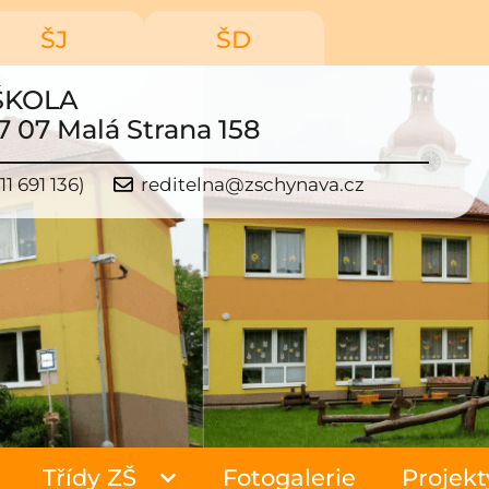
ŠJ
ŠD
ŠKOLA
7 07 Malá Strana 158
11 691 136)
reditelna@zschynava.cz
Třídy ZŠ
Fotogalerie
Projekt