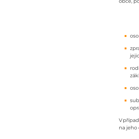
obce, p
oso
zpr
jej
rod
zák
oso
sub
opr
V přípa
na jeho 