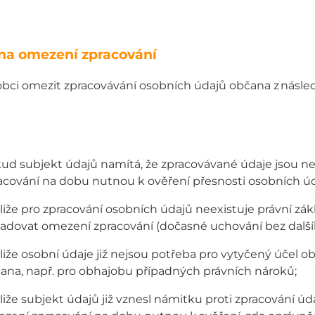
na omezení zpracování
obci omezit zpracovávání osobních údajů občana z násle
ud subjekt údajů namítá, že zpracovávané údaje jsou 
acování na dobu nutnou k ověření přesnosti osobních úd
tliže pro zpracování osobních údajů neexistuje právní z
adovat omezení zpracování (dočasné uchování bez dalšíh
tliže osobní údaje již nejsou potřeba pro vytyčený účel 
ana, např. pro obhajobu případných právních nároků;
tliže subjekt údajů již vznesl námitku proti zpracování ú