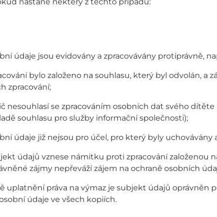
okud nastane některý z těchto případů:
bní údaje jsou evidovány a zpracovávány protiprávně, na
acování bylo založeno na souhlasu, který byl odvolán, a z
ich zpracování;
ič nesouhlasí se zpracováním osobních dat svého dítěte
ladě souhlasu pro služby informační společnosti);
bní údaje již nejsou pro účel, pro který byly uchovávány 
jekt údajů vznese námitku proti zpracování založenou 
ávněné zájmy nepřeváží zájem na ochraně osobních úda
dě uplatnění práva na výmaz je subjekt údajů oprávněn
osobní údaje ve všech kopiích.