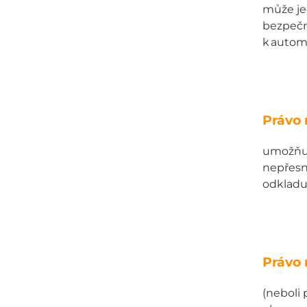
může je
bezpečno
k autom
Právo 
umožňuje
nepřesn
odkladu
Právo
(neboli