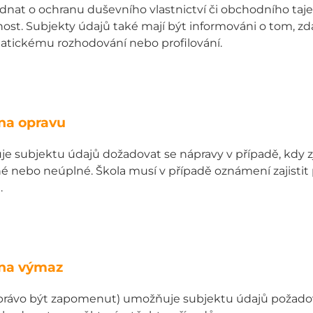
dnat o ochranu duševního vlastnictví či obchodního taj
st. Subjekty údajů také mají být informováni o tom, zda
atickému rozhodování nebo profilování.
na opravu
 subjektu údajů dožadovat se nápravy v případě, kdy zji
é nebo neúplné. Škola musí v případě oznámení zajisti
.
 na výmaz
 právo být zapomenut) umožňuje subjektu údajů požadov