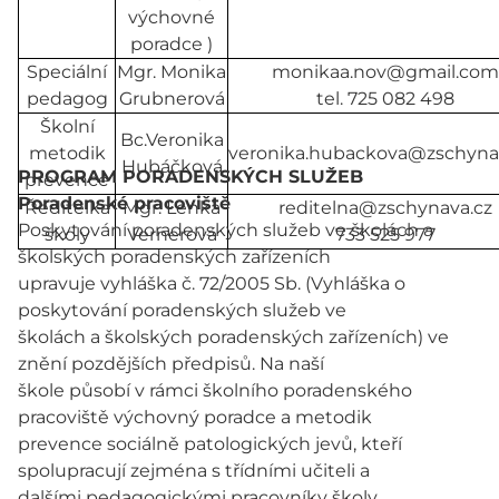
výchovné
poradce )
Speciální
Mgr. Monika
monikaa.nov@gmail.com
pedagog
Grubnerová
tel. 725 082 498
Školní
Bc.Veronika
metodik
veronika.hubackova@zschyna
Hubáčková
PROGRAM PORADENSKÝCH SLUŽEB
prevence
Poradenské pracoviště
Ředitelka
Mgr. Lenka
reditelna@zschynava.cz
Poskytování poradenských služeb ve školách a
školy
Vernerová
733 525 977
školských poradenských zařízeních
upravuje vyhláška č. 72/2005 Sb. (Vyhláška o
poskytování poradenských služeb ve
školách a školských poradenských zařízeních) ve
znění pozdějších předpisů. Na naší
škole působí v rámci školního poradenského
pracoviště výchovný poradce a metodik
prevence sociálně patologických jevů, kteří
spolupracují zejména s třídními učiteli a
dalšími pedagogickými pracovníky školy.