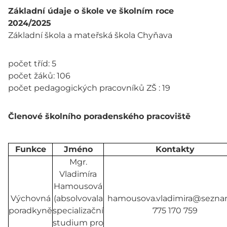
Základní údaje o škole ve školním roce
2024/2025
Základní škola a mateřská škola Chyňava
počet tříd: 5
počet žáků: 106
počet pedagogických pracovníků ZŠ : 19
Členové školního poradenského pracoviště
Funkce
Jméno
Kontakty
Mgr.
Vladimíra
Hamousová
Výchovná
(absolvovala
hamousova.vladimira@sezna
poradkyně
specializační
775 170 759
studium pro