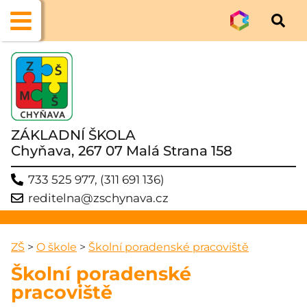
ZÁKLADNÍ ŠKOLA
Chyňava, 267 07 Malá Strana 158
733 525 977, (311 691 136)
reditelna@zschynava.cz
ZŠ
>
O škole
>
Školní poradenské pracoviště
Školní poradenské
pracoviště