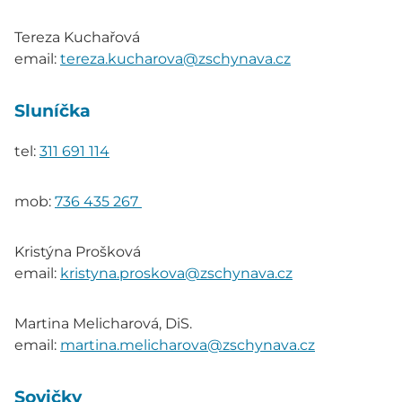
Tereza Kuchařová
email:
tereza.kucharova@zschynava.cz
Sluníčka
tel:
311 691 114
mob:
736 435 267
Kristýna Prošková
email:
kristyna.proskova@zschynava.cz
Martina Melicharová, DiS.
email:
martina.melicharova@zschynava.cz
Sovičky