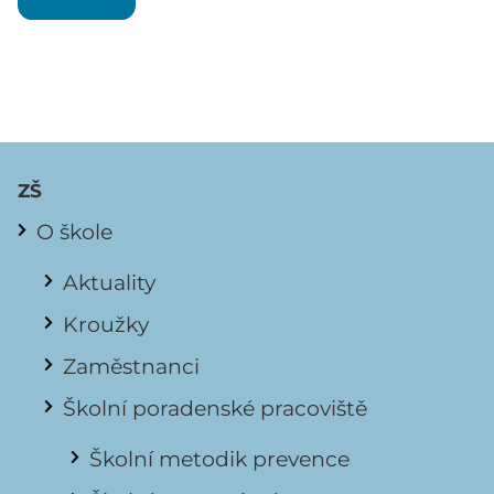
ZŠ
O škole
Aktuality
Kroužky
Zaměstnanci
Školní poradenské pracoviště
Školní metodik prevence