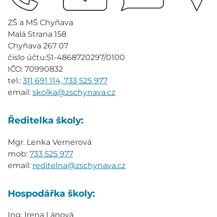
ZŠ a MŠ Chyňava
Malá Strana 158
Chyňava 267 07
číslo účtu:51-4868720297/0100
IČO: 70990832
tel.:
311 691 114, 733 525 977
email:
skolka@zschynava.cz
Ředitelka školy:
Mgr. Lenka Vernerová
mob:
733 525 977
email:
reditelna@zschynava.cz
Hospodářka školy:
Ing. Irena Lánová