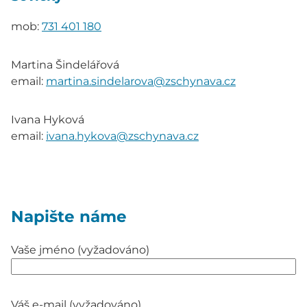
mob:
731 401 180
Martina Šindelářová
email:
martina.sindelarova@zschynava.cz
Ivana Hyková
email:
ivana.hykova@zschynava.cz
Napište náme
Vaše jméno (vyžadováno)
Váš e-mail (vyžadováno)