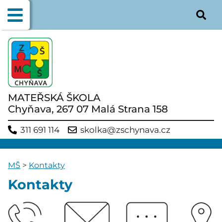
MATEŘSKÁ ŠKOLA
Chyňava, 267 07 Malá Strana 158
311 691 114
skolka@zschynava.cz
MŠ
>
Kontakty
Kontakty