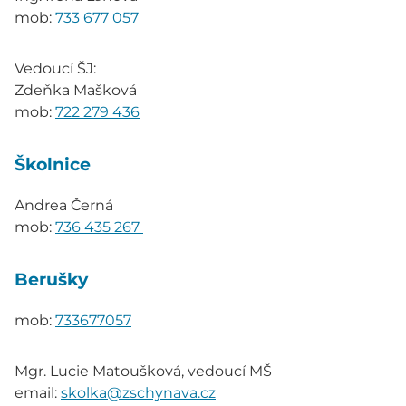
mob:
733 677 057
Vedoucí ŠJ:
Zdeňka Mašková
mob:
722 279 436
Školnice
Andrea Černá
mob:
736 435 267
Berušky
mob:
733677057
Mgr. Lucie Matoušková, vedoucí MŠ
email:
skolka@zschynava.cz