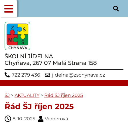
ŠKOLNÍ JÍDELNA
Chyňava, 267 07 Malá Strana 158
722 279 436
jidelna@zschynava.cz
ŠJ
>
AKTUALITY
>
Řád ŠJ říjen 2025
Řád ŠJ říjen 2025
8. 10. 2025
Vernerová