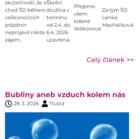
skutečnosti, že o
Školní
Přejeme
chod ŠD během
družina v
Za tým ŠD
všem
velikonočních
termínu
Lenka
krásné
prázdnin
od 2.4. do
Macháčková.
Velikonoce.
neprojevil nikdo
6.4. 2026
zájem,
uzavřena.
Celý článek >>
Bubliny aneb vzduch kolem nás
28. 3. 2026
Tlustá