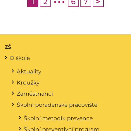
1
2
6
7
>
ZŠ
O škole
Aktuality
Kroužky
Zaměstnanci
Školní poradenské pracoviště
Školní metodik prevence
Školní preventivní program