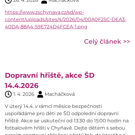
26. 4. 2026
Macháčková
https://www.zschynava.cz/sd/wp-
content/uploads/sites/4/2026/04/00A0F25C-DEA3-
40DA-88A4-59E724D4FCEA-1.png
Celý článek >>
Dopravní hřiště, akce ŠD
14.4.2026
1. 4. 2026
Macháčková
V úterý 14.4. v rámci měsíce bezpečnosti
uspořádáme pro děti ze ŠD odpolední dopravní
hřiště. Akce se uskuteční od 13:30 do 15:00 hodin na
fotbalovém hřišti v Chyňavě. Dejte dětem s sebou