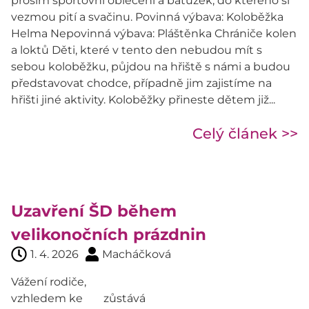
prosím sportovní oblečení a batůžek, do kterého si
vezmou pití a svačinu. Povinná výbava: Koloběžka
Helma Nepovinná výbava: Pláštěnka Chrániče kolen
a loktů Děti, které v tento den nebudou mít s
sebou koloběžku, půjdou na hřiště s námi a budou
představovat chodce, případně jim zajistíme na
hřišti jiné aktivity. Koloběžky přineste dětem již...
Celý článek >>
Uzavření ŠD během
velikonočních prázdnin
1. 4. 2026
Macháčková
Vážení rodiče,
vzhledem ke
zůstává