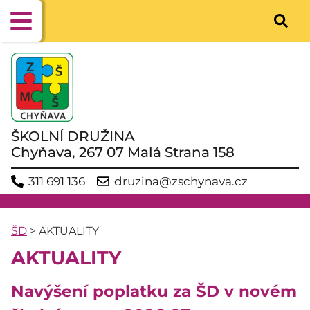
ŠKOLNÍ DRUŽINA
Chyňava, 267 07 Malá Strana 158
311 691 136
druzina@zschynava.cz
ŠD
>
AKTUALITY
AKTUALITY
Navýšení poplatku za ŠD v novém