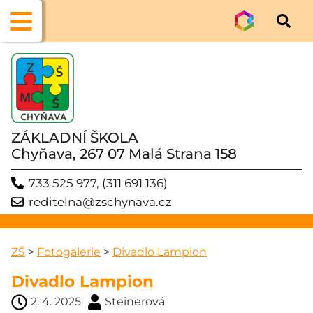
ZÁKLADNÍ ŠKOLA
Chyňava, 267 07 Malá Strana 158
733 525 977, (311 691 136)
reditelna@zschynava.cz
ZŠ
>
Fotogalerie
>
Divadlo Lampion
Divadlo Lampion
2. 4. 2025
Steinerová