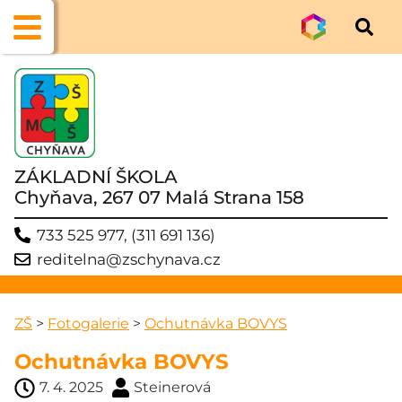
ZÁKLADNÍ ŠKOLA
Chyňava, 267 07 Malá Strana 158
733 525 977, (311 691 136)
reditelna@zschynava.cz
ZŠ
>
Fotogalerie
>
Ochutnávka BOVYS
Ochutnávka BOVYS
7. 4. 2025
Steinerová