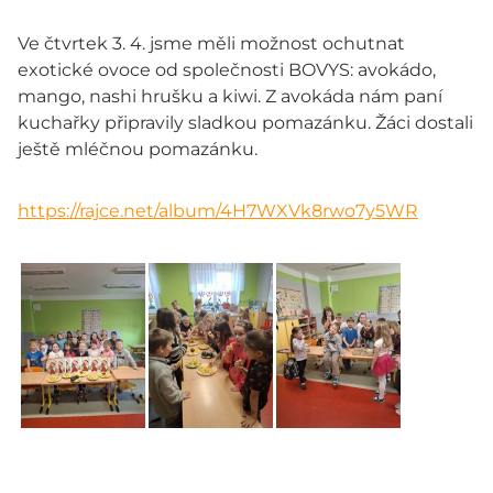
Ve čtvrtek 3. 4. jsme měli možnost ochutnat
exotické ovoce od společnosti BOVYS: avokádo,
mango, nashi hrušku a kiwi. Z avokáda nám paní
kuchařky připravily sladkou pomazánku. Žáci dostali
ještě mléčnou pomazánku.
https://rajce.net/album/4H7WXVk8rwo7y5WR