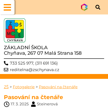
ZÁKLADNÍ ŠKOLA
Chyňava, 267 07 Malá Strana 158
733 525 977, (311 691 136)
reditelna@zschynava.cz
ZŠ
>
Fotogalerie
>
Pasování na čtenáře
Pasování na čtenáře
17. 3. 2025
Steinerová