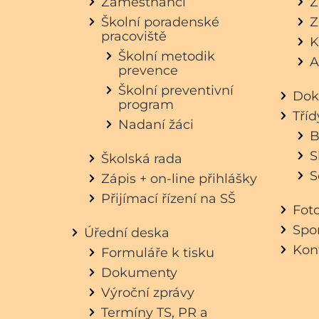
Zaměstnanci
Z
Školní poradenské
Z
pracoviště
K
Školní metodik
A
prevence
Školní preventivní
Dok
program
Tří
Nadaní žáci
B
S
Školská rada
S
Zápis + on-line přihlášky
Přijímací řízení na SŠ
Fot
Spon
Úřední deska
Kon
Formuláře k tisku
Dokumenty
Výroční zprávy
Termíny TS, PR a