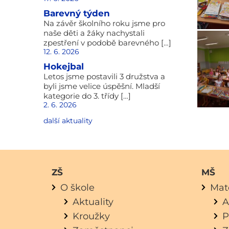
Barevný týden
Na závěr školního roku jsme pro
naše děti a žáky nachystali
zpestření v podobě barevného […]
12. 6. 2026
Hokejbal
Letos jsme postavili 3 družstva a
byli jsme velice úspěšní. Mladší
kategorie do 3. třídy […]
2. 6. 2026
další aktuality
ZŠ
MŠ
O škole
Mat
Aktuality
A
Kroužky
P