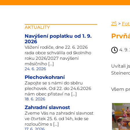
ZŠ
>
Fot
AKTUALITY
Prvň
Navýšení poplatku od 1. 9.
2026
Vážení rodiče, dne 22. 6. 2026
4. 9.
rada obce schválila od školního
roku 2026/2027 navýšení
měsíčního […]
Uvítali 
24. 6. 2026
Steiner
Plechovkohraní
Zapojte se s námi do sběru
plechovek. Od 22. do 24.6.2026
Všem prv
nám obec přistaví na […]
18. 6. 2026
Zahradní slavnost
Zveme Vás na zahradní slavnost
ve čtvrtek 25. 6. od 14h, kde se
rozloučíme s […]
17. 6. 2026