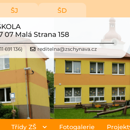
ŠJ
ŠD
ŠKOLA
7 07 Malá Strana 158
11 691 136)
reditelna@zschynava.cz
Třídy ZŠ
Fotogalerie
Projekt