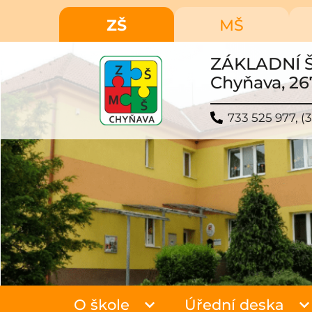
ZŠ
MŠ
ZÁKLADNÍ 
Chyňava, 26
733 525 977, (3
O škole
Úřední deska