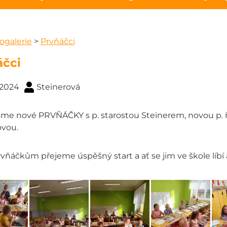
ogalerie
>
Prvňáčci
áčci
 2024
Steinerová
jsme nové PRVŇÁČKY s p. starostou Steinerem, novou p. ř
ovou.
ňáčkům přejeme úspěšný start a ať se jim ve škole líbí 