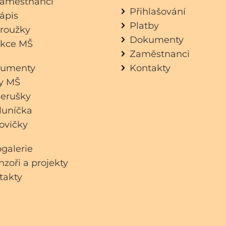
aměstnanci
Přihlašování
ápis
Platby
roužky
Dokumenty
kce MŠ
Zaměstnanci
umenty
Kontakty
dy MŠ
erušky
luníčka
ovičky
ogalerie
zoři a projekty
takty