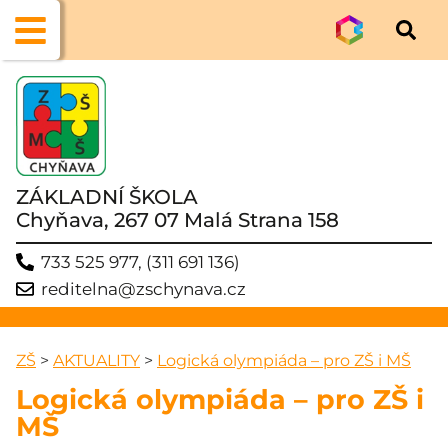
ZÁKLADNÍ ŠKOLA
Chyňava, 267 07 Malá Strana 158
733 525 977, (311 691 136)
reditelna@zschynava.cz
ZŠ
>
AKTUALITY
>
Logická olympiáda – pro ZŠ i MŠ
Logická olympiáda – pro ZŠ i
MŠ