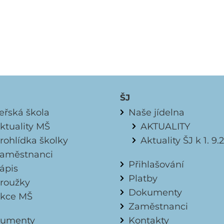
ŠJ
eřská škola
Naše jídelna
ktuality MŠ
AKTUALITY
rohlídka školky
Aktuality ŠJ k 1. 9
aměstnanci
Přihlašování
ápis
Platby
roužky
Dokumenty
kce MŠ
Zaměstnanci
umenty
Kontakty