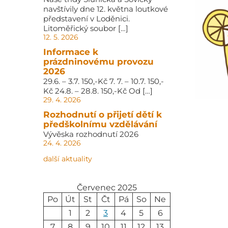
navštívily dne 12. května loutkové
představení v Loděnici.
Litoměřický soubor […]
12. 5. 2026
Informace k
prázdninovému provozu
2026
29.6. – 3.7. 150,-Kč 7. 7. – 10.7. 150,-
Kč 24.8. – 28.8. 150,-Kč Od […]
29. 4. 2026
Rozhodnutí o přijetí dětí k
předškolnímu vzdělávání
Vývěska rozhodnutí 2026
24. 4. 2026
další aktuality
Červenec 2025
Po
Út
St
Čt
Pá
So
Ne
1
2
3
4
5
6
7
8
9
10
11
12
13