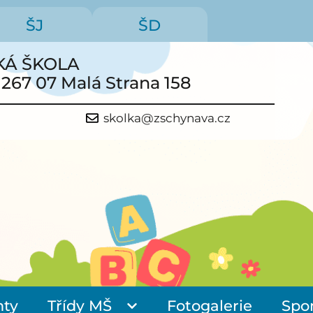
ŠJ
ŠD
KÁ ŠKOLA
 267 07 Malá Strana 158
skolka@zschynava.cz
ty
Třídy MŠ
Fotogalerie
Spon