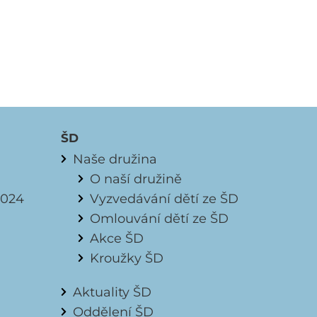
ŠD
Naše družina
O naší družině
.2024
Vyzvedávání dětí ze ŠD
Omlouvání dětí ze ŠD
Akce ŠD
Kroužky ŠD
Aktuality ŠD
Oddělení ŠD