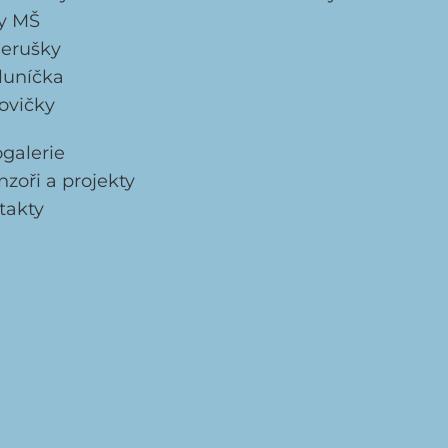
dy MŠ
erušky
luníčka
ovičky
ogalerie
zoři a projekty
takty