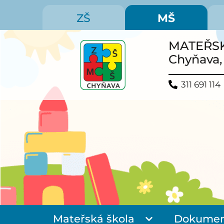
ZŠ
MŠ
MATEŘS
Chyňava,
311 691 114
Mateřská škola
Dokumen