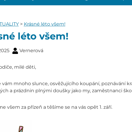
TUALITY
>
Krásné léto všem!
sné léto všem!
 2025
Vernerová
odiče, milé děti,
vám mnoho slunce, osvěžujícího koupání, poznávání krás n
ých a prázdnin plnými doušky jako my, zaměstnanci škol
 všem za přízeň a těšíme se na vás opět 1. září.