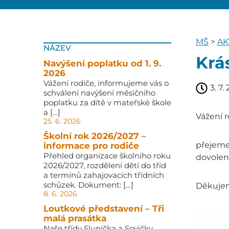
MŠ
>
AK
NÁZEV
Krá
Navýšení poplatku od 1. 9.
2026
Vážení rodiče, informujeme vás o
3. 7.
schválení navýšení měsíčního
poplatku za dítě v mateřské škole
a […]
Vážení r
25. 6. 2026
Školní rok 2026/2027 –
přejeme 
informace pro rodiče
Přehled organizace školního roku
dovolen
2026/2027, rozdělení dětí do tříd
a termínů zahajovacích třídních
schůzek. Dokument: […]
Děkujeme
8. 6. 2026
Loutkové představení – Tři
malá prasátka
Naše třídy Sluníčka a Sovičky