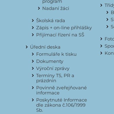
program
Tří
Nadaní žáci
B
S
Školská rada
S
Zápis + on-line přihlášky
Přijímací řízení na SŠ
Fot
Spon
Úřední deska
Kon
Formuláře k tisku
Dokumenty
Výroční zprávy
Termíny TS, PR a
prázdnin
Povinně zveřejňované
informace
Poskytnuté Informace
dle zákona č.106/1999
Sb.