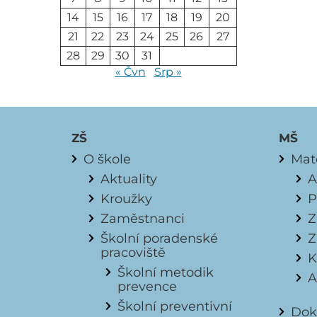
14
15
16
17
18
19
20
21
22
23
24
25
26
27
28
29
30
31
« Čvn
Srp »
ZŠ
MŠ
O škole
Mat
Aktuality
A
Kroužky
P
Zaměstnanci
Z
Školní poradenské
Z
pracoviště
K
Školní metodik
A
prevence
Školní preventivní
Dok