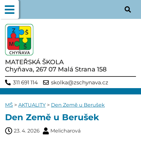
MATEŘSKÁ ŠKOLA
Chyňava, 267 07 Malá Strana 158
311 691 114
skolka@zschynava.cz
MŠ
>
AKTUALITY
>
Den Země u Berušek
Den Země u Berušek
23. 4. 2026
Melicharová